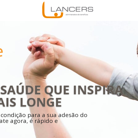
SAÚDE QUE INSPIRA 
AIS LONGE
 condição para a sua adesão do 
te agora, é rápido e 