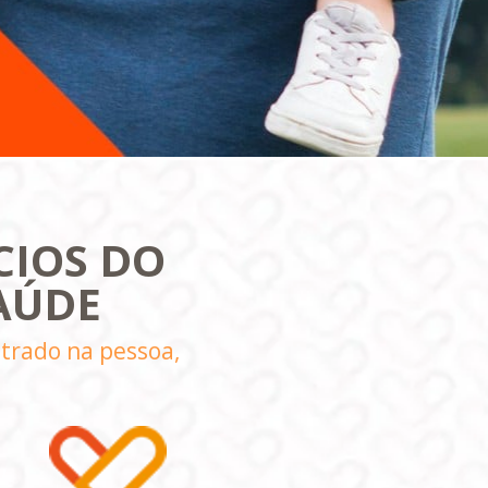
IOS DO 
AÚDE
trado na pessoa, 