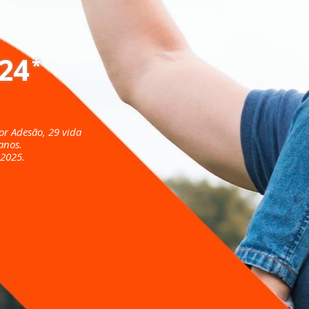
,24
*
or Adesão, 29 vida 
anos.
 2025.