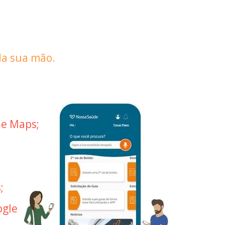
da sua mão.
le Maps;
;
gle 