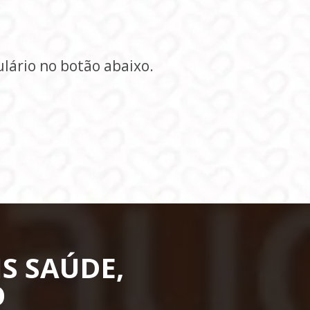
lário no botão abaixo.
 SAÚDE, 
O