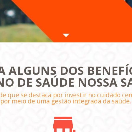
 ALGUNS DOS BENEFÍC
NO DE SAÚDE NOSSA S
e que se destaca por investir no cuidado cen
por meio de uma gestão integrada da saúde.